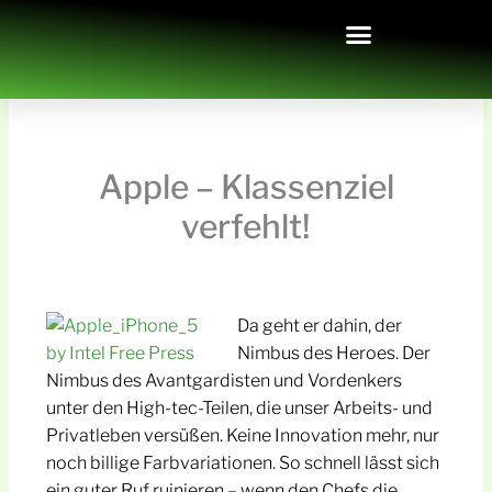
Zum
Inhalt
springen
Die Wachstumsberatung
Apple – Klassenziel
verfehlt!
Da geht er dahin, der
Nimbus des Heroes. Der
Nimbus des Avantgardisten und Vordenkers
unter den High-tec-Teilen, die unser Arbeits- und
Privatleben versüßen. Keine Innovation mehr, nur
noch billige Farbvariationen. So schnell lässt sich
ein guter Ruf ruinieren – wenn den Chefs die