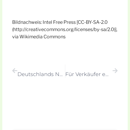
Bildnachweis: Intel Free Press [CC-BY-SA-2.0
(http://creativecommons.org/licenses/by-sa/2.0)],
via Wikimedia Commons
Zurück
Nächs
Vorheriger
Nächster
Deutschlands Nobel-Uhren-Hersteller verschlafen den Trend
Für Verkäufer empfehlenswert: Das Hörbuch-Seminar von Roger Rankel
Weitere Beiträge lesen