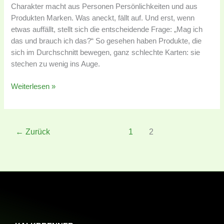
Charakter macht aus Personen Persönlichkeiten und aus
Produkten Marken. Was aneckt, fällt auf. Und erst, wenn
etwas auffällt, stellt sich die entscheidende Frage: „Mag ich
das und brauch ich das?“ So gesehen haben Produkte, die
sich im Durchschnitt bewegen, ganz schlechte Karten: sie
stechen zu wenig ins Auge.
Weiterlesen »
←
Zurück
1
2