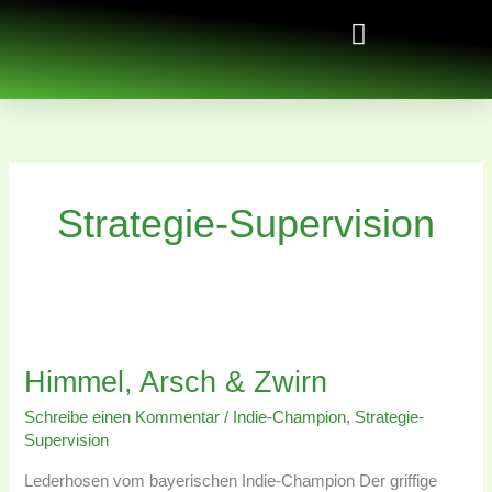
Zum
Inhalt
springen
Strategie-Supervision
Himmel,
Arsch
Himmel, Arsch & Zwirn
&
Zwirn
Schreibe einen Kommentar
/
Indie-Champion
,
Strategie-
Supervision
Lederhosen vom bayerischen Indie-Champion Der griffige