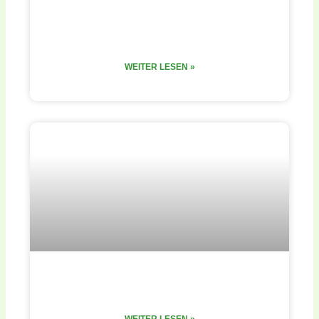
adidas made the game
WEITER LESEN »
Vom Skalierer zum Verlierer