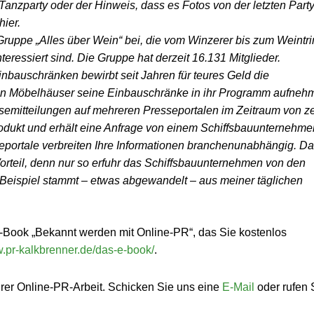
nzparty oder der Hinweis, dass es Fotos von der letzten Part
hier.
-Gruppe „Alles über Wein“ bei, die vom Winzerer bis zum Weintri
teressiert sind. Die Gruppe hat derzeit 16.131 Mitglieder.
inbauschränken bewirbt seit Jahren für teures Geld die
en Möbelhäuser seine Einbauschränke in ihr Programm aufneh
essemitteilungen auf mehreren Presseportalen im Zeitraum von z
dukt und erhält eine Anfrage von einem Schiffsbauunternehme
eportale verbreiten Ihre Informationen branchenunabhängig. D
Vorteil, denn nur so erfuhr das Schiffsbauunternehmen von den
eispiel stammt – etwas abgewandelt – aus meiner täglichen
-Book „Bekannt werden mit Online-PR“, das Sie kostenlos
w.pr-kalkbrenner.de/das-e-book/
.
hrer Online-PR-Arbeit. Schicken Sie uns eine
E-Mail
oder rufen 