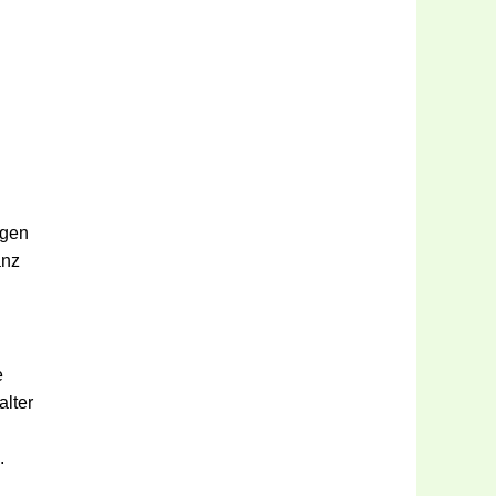
ngen
anz
e
alter
.