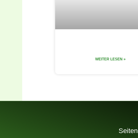
adidas made the ga
WEITER LESEN »
Seiten