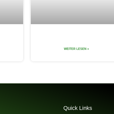
me
Vom Skalierer zum Verlierer
WEITER LESEN »
Quick Links