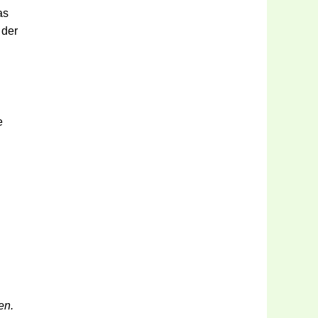
as
 der
e
en.