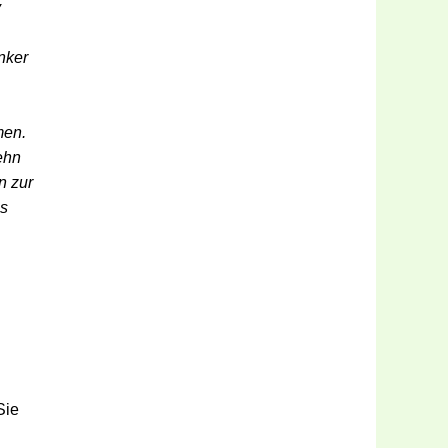
y
nker
men.
ehn
n zur
as
Sie