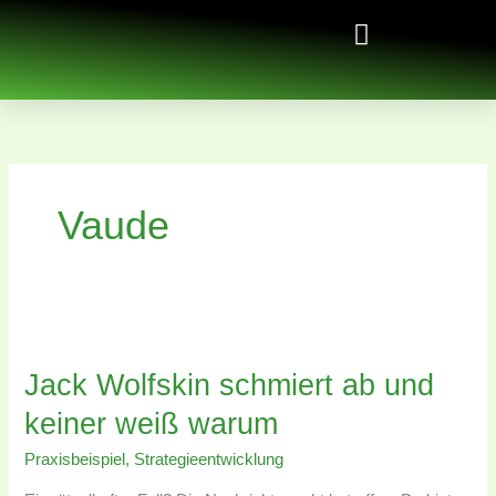
Zum
Inhalt
springen
Vaude
Jack
Wolfskin
Jack Wolfskin schmiert ab und
schmiert
ab
keiner weiß warum
und
keiner
Praxisbeispiel
,
Strategieentwicklung
weiß