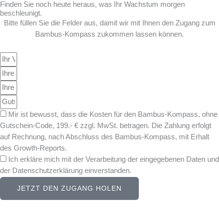
Finden Sie noch heute heraus, was Ihr Wachstum morgen
beschleunigt.
Bitte füllen Sie die Felder aus, damit wir mit Ihnen den Zugang zum
Bambus-Kompass zukommen lassen können.
I
h
E
r
-
W
N
M
e
K
a
a
b
e
m
K
Mir ist bewusst, dass die Kosten für den Bambus-Kompass, ohne
i
s
n
e
o
Gutschein-Code, 199.- € zzgl. MwSt. betragen. Die Zahlung erfolgt
l
i
n
s
auf Rechnung, nach Abschluss des Bambus-Kompass, mit Erhalt
t
w
t
des Growth-Reports.
e
o
e
D
Ich erkläre mich mit der Verarbeitung der eingegebenen Daten und
r
n
a
der Datenschutzerklärung einverstanden.
t
p
t
JETZT DEN ZUGANG HOLEN
f
e
l
n
i
s