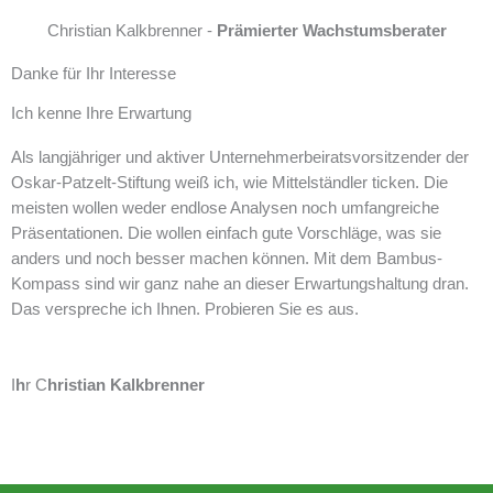
c
c
Christian Kalkbrenner -
Prämierter Wachstumsberater
h
h
t
u
Danke für Ihr Interesse
i
t
Ich kenne Ihre Erwartung
g
z
e
Als langjähriger und aktiver Unternehmerbeiratsvorsitzender der
B
Oskar-Patzelt-Stiftung weiß ich, wie Mittelständler ticken. Die
e
meisten wollen weder endlose Analysen noch umfangreiche
s
Präsentationen. Die wollen einfach gute Vorschläge, was sie
t
anders und noch besser machen können. Mit dem Bambus-
e
Kompass sind wir ganz nahe an dieser Erwartungshaltung dran.
l
Das verspreche ich Ihnen. Probieren Sie es aus.
l
u
n
I
h
r C
hristian Kalkbrenner
g
L
F
i
a