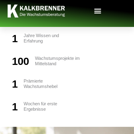
Zum
Inhalt
springen
Die Wachstumsberatung
1
Jahre Wissen und
Erfahrung
100
Wachstumsprojekte im
Mittelstand
1
Prämierte
Wachstumshebel
1
Wochen für erste
Ergebnisse